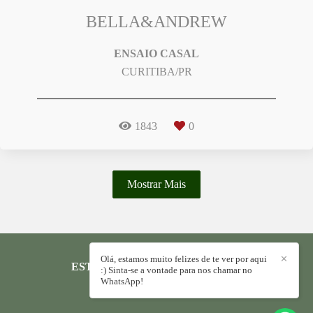
BELLA&ANDREW
ENSAIO CASAL
CURITIBA/PR
1843
0
Mostrar Mais
Olá, estamos muito felizes de te ver por aqui
✕
ESTÚDIO REVERSA
/
CONTATO
:) Sinta-se a vontade para nos chamar no
WhatsApp!