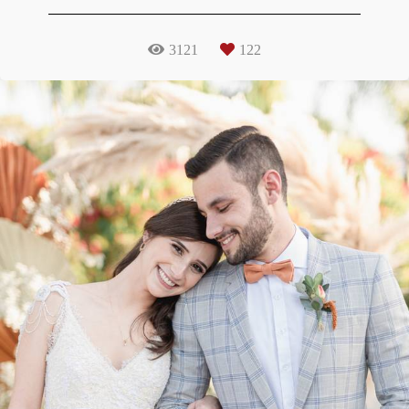
3121
122