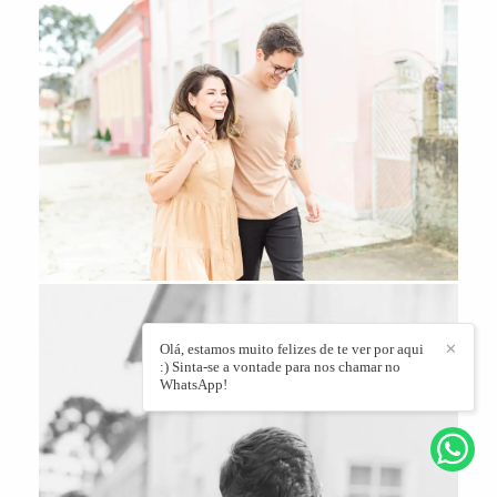
Olá, estamos muito felizes de te ver por aqui
✕
:) Sinta-se a vontade para nos chamar no
WhatsApp!