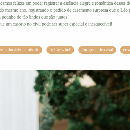
icamos felizes em poder registrar a essência alegre e romântica desses 
do mesmo ano, registrando o pedido de casamento surpresa que o Léo p
potinho de tão lindos que são juntos!
ue um casório no civil pode ser super especial e inesquecível!
o balneário camboriu
fg big whell
fotograia de casal
ens